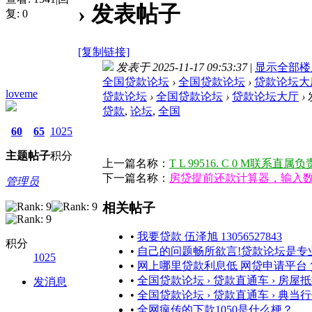
› 发表帖子
复:
0
[复制链接]
发表于 2025-11-17 09:53:37
|
显示全部楼
全国贷款论坛
›
全国贷款论坛
›
贷款论坛大
loveme
贷款论坛
›
全国贷款论坛
›
贷款论坛大厅
›
贷款
,
论坛
,
全国
60
65
1025
主题
帖子
积分
上一篇名称：
T L 99516. C 0 M联系直属
下一篇名称：
房贷提前还款计算器，输入
管理员
相关帖子
•
我要贷款 伍泽旭 13056527843
积分
•
自己的问题畅所欲言!贷款论坛是专
1025
•
网上哪里贷款利息低 网贷申请平台
•
全国贷款论坛 › 贷款直通车 › 房屋抵
发消息
•
全国贷款论坛 › 贷款直通车 › 典当行
•
全网疯传的下款1050是什么梗？