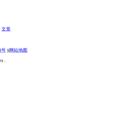
|
文章
58号
)
|
网站地图
s .