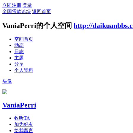
立即注册
登录
全国贷款论坛
返回首页
VaniaPerri的个人空间
http://daikuanbbs.
空间首页
动态
日志
主题
分享
个人资料
头像
VaniaPerri
收听TA
加为好友
给我留言