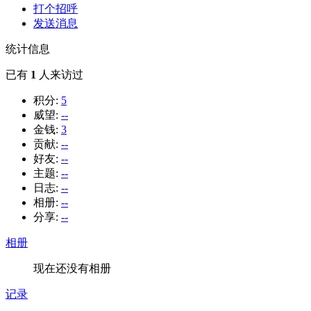
打个招呼
发送消息
统计信息
已有
1
人来访过
积分:
5
威望:
--
金钱:
3
贡献:
--
好友:
--
主题:
--
日志:
--
相册:
--
分享:
--
相册
现在还没有相册
记录