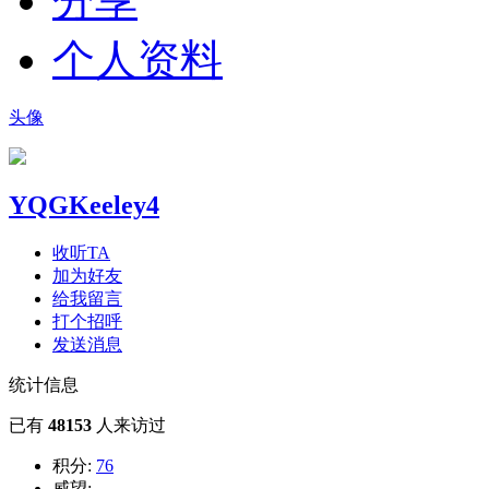
分享
个人资料
头像
YQGKeeley4
收听TA
加为好友
给我留言
打个招呼
发送消息
统计信息
已有
48153
人来访过
积分:
76
威望:
--