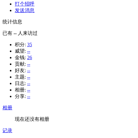
打个招呼
发送消息
统计信息
已有
--
人来访过
积分:
35
威望:
--
金钱:
26
贡献:
--
好友:
--
主题:
--
日志:
--
相册:
--
分享:
--
相册
现在还没有相册
记录