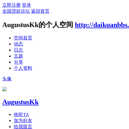
立即注册
登录
全国贷款论坛
返回首页
AugustusKk的个人空间
http://daikuanbbs
空间首页
动态
日志
主题
分享
个人资料
头像
AugustusKk
收听TA
加为好友
给我留言