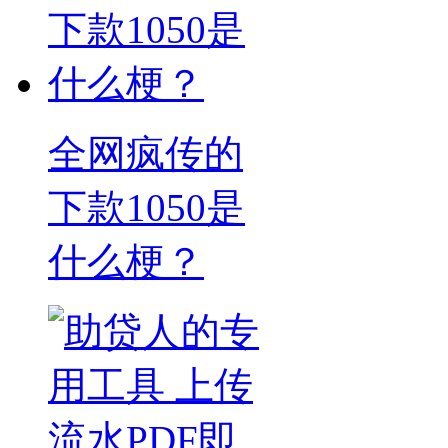
全网疯传的
下款1050是
什么梗？