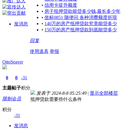
•
信用卡提升额度
•
房子抵押贷款能贷多少钱,最长多少年
•
坐标0851 随便问 各种消费额度折现
•
140万的房产抵押贷款究竟能贷多少
发消息
•
150万的房产抵押贷款到底能贷多少
回复
使用道具
举报
OttoSeaver
0
0
-31
主题
帖子
积分
发表于 2024-8-8 05:25:49
|
显示全部楼层
限制会员
抵押贷款需要些什么条件
积分
-31
发消息