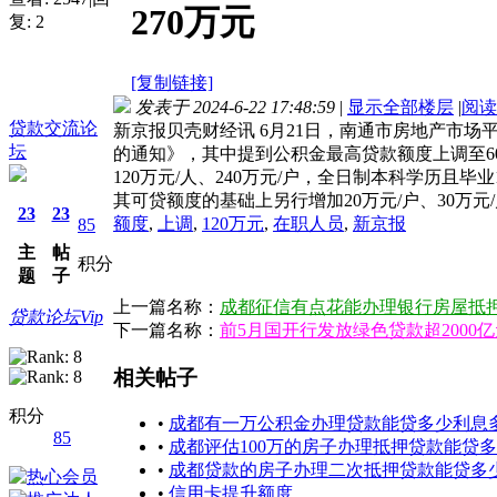
270万元
复:
2
[复制链接]
发表于 2024-6-22 17:48:59
|
显示全部楼层
|
阅读
贷款交流论
新京报贝壳财经讯 6月21日，南通市房地产市
坛
的通知》，其中提到公积金最高贷款额度上调至60
120万元/人、240万元/户，全日制本科学历且毕
其可贷额度的基础上另行增加20万元/户、30万元
23
23
额度
,
上调
,
120万元
,
在职人员
,
新京报
85
主
帖
积分
题
子
上一篇名称：
成都征信有点花能办理银行房屋抵
贷款论坛Vip
下一篇名称：
前5月国开行发放绿色贷款超2000
相关帖子
积分
•
成都有一万公积金办理贷款能贷多少利息
85
•
成都评估100万的房子办理抵押贷款能贷
•
成都贷款的房子办理二次抵押贷款能贷多少
•
信用卡提升额度