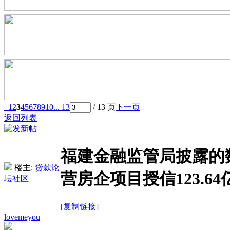
1
2
3
4
5
6
7
8
9
10
... 13
/ 13 页
下一页
返回列表
福建金融监管局披露的数
楼主:
贷款论
营房企项目授信123.64
坛社区
[复制链接]
lovemeyou