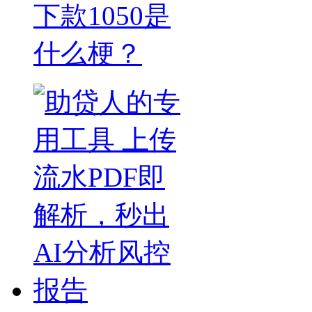
下款1050是
什么梗？