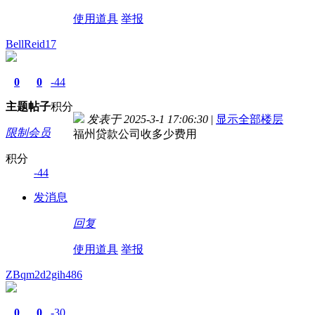
使用道具
举报
BellReid17
0
0
-44
主题
帖子
积分
发表于 2025-3-1 17:06:30
|
显示全部楼层
限制会员
福州贷款公司收多少费用
积分
-44
发消息
回复
使用道具
举报
ZBqm2d2gih486
0
0
-30