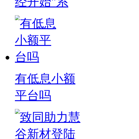
经开始"系
有低息小额
平台吗