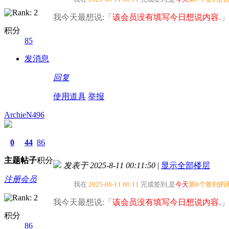
我今天最想说:「
该会员没有填写今日想说内容.
」
积分
85
发消息
回复
使用道具
举报
ArchieN496
0
44
86
主题
帖子
积分
发表于 2025-8-11 00:11:50
|
显示全部楼层
注册会员
我在
2025-08-11 00:11
完成签到,是
今天
第8个签到的
我今天最想说:「
该会员没有填写今日想说内容.
」
积分
86