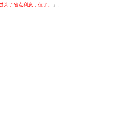
为了省点利息，值了。​
」.