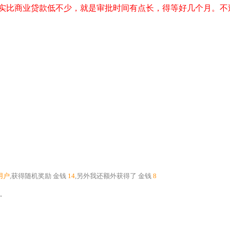
实比商业贷款低不少，就是审批时间有点长，得等好几个月。不过
用户
,获得随机奖励
金钱
14
,另外我还额外获得了
金钱
8
.