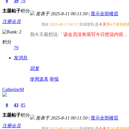
0
39
79
主题
帖子
积分
发表于 2025-8-11 00:11:50
|
显示全部楼层
注册会员
我在
2025-08-11 00:11
完成签到,是
今天
第6个签到的
我今天最想说:「
该会员没有填写今日想说内容.
」
积分
79
发消息
回复
使用道具
举报
CatherineM
0
43
85
主题
帖子
积分
发表于 2025-8-11 00:11:50
|
显示全部楼层
注册会员
我在
2025-08-11 00:11
完成签到,是
今天
第7个签到的