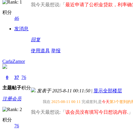
我今天最想说:「
最近申请了公积金贷款，利率确
积分
46
发消息
回复
使用道具
举报
CarlaZamor
0
37
76
主题
帖子
积分
发表于 2025-8-11 00:11:50
|
显示全部楼层
注册会员
我在
2025-08-11 00:11
完成签到,是
今天
第3个签到的
我今天最想说:「
该会员没有填写今日想说内容.
」
积分
76