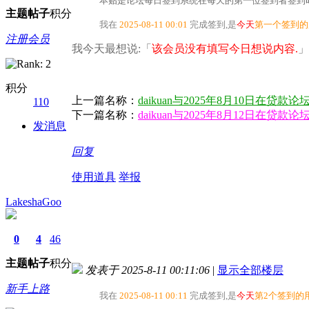
本贴是论坛每日签到系统在每天的第一位签到者签到时
主题
帖子
积分
我在
2025-08-11 00:01
完成签到,是
今天
第一个签到的
注册会员
我今天最想说:「
该会员没有填写今日想说内容.
」
积分
上一篇名称：
daikuan与2025年8月10日在贷
110
下一篇名称：
daikuan与2025年8月12日在贷
发消息
回复
使用道具
举报
LakeshaGoo
0
4
46
主题
帖子
积分
发表于 2025-8-11 00:11:06
|
显示全部楼层
新手上路
我在
2025-08-11 00:11
完成签到,是
今天
第2个签到的