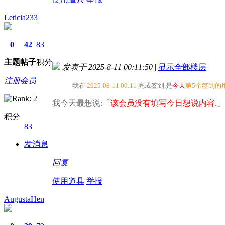
Leticia233
0
42
83
主题
帖子
积分
发表于 2025-8-11 00:11:50
|
显示全部楼层
注册会员
我在
2025-08-11 00:11
完成签到,是
今天
第5个签到的
我今天最想说:「
该会员没有填写今日想说内容.
」
积分
83
发消息
回复
使用道具
举报
AugustaHen