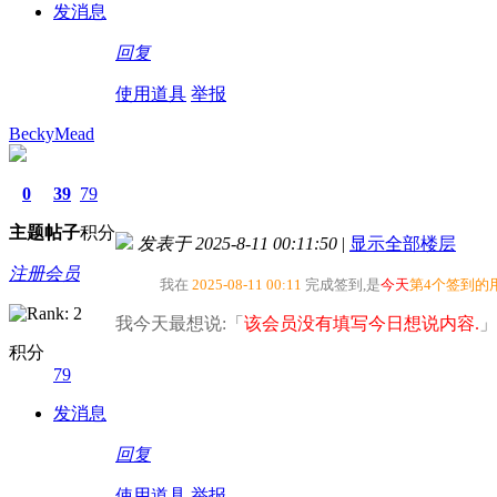
发消息
回复
使用道具
举报
BeckyMead
0
39
79
主题
帖子
积分
发表于 2025-8-11 00:11:50
|
显示全部楼层
注册会员
我在
2025-08-11 00:11
完成签到,是
今天
第4个签到的
我今天最想说:「
该会员没有填写今日想说内容.
」
积分
79
发消息
回复
使用道具
举报