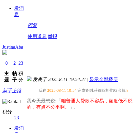
发消
息
回复
使用道具
举报
JustinaAba
0
2
23
主
帖
积
发表于 2025-8-11 19:54:21
|
显示全部楼层
题
子
分
新手上路
我在
2025-08-11 19:54
完成签到,获得随机奖励
金钱
8
我今天最想说:「
咱普通人贷款不容易，额度低不说
的，有点不公平啊。​
」.
积分
23
发消