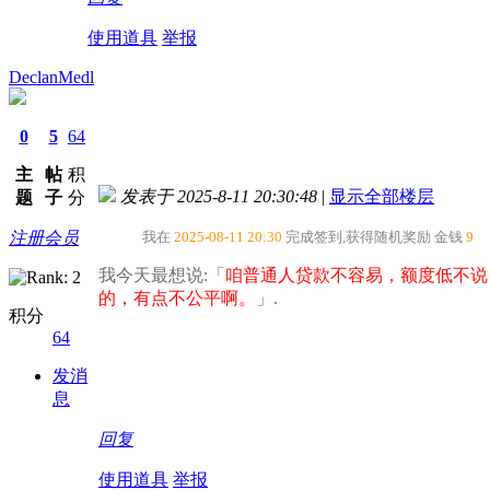
使用道具
举报
DeclanMedl
0
5
64
主
帖
积
发表于 2025-8-11 20:30:48
|
显示全部楼层
题
子
分
注册会员
我在
2025-08-11 20:30
完成签到,获得随机奖励
金钱
9
我今天最想说:「
咱普通人贷款不容易，额度低不说
的，有点不公平啊。​
」.
积分
64
发消
息
回复
使用道具
举报