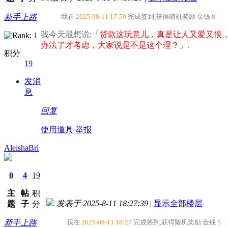
新手上路
我在
2025-08-11 17:59
完成签到,获得随机奖励
金钱
8
我今天最想说:「
贷款这玩意儿，真是让人又爱又恨
办法了才考虑，大家说是不是这个理？​
」.
积分
19
发消
息
回复
使用道具
举报
AleishaBri
0
4
19
主
帖
积
发表于 2025-8-11 18:27:39
|
显示全部楼层
题
子
分
新手上路
我在
2025-08-11 18:27
完成签到,获得随机奖励
金钱
5