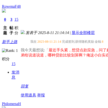
RowenaF48
0
3
15
主
帖
积
发表于 2025-8-11 21:14:14
|
显示全部楼层
题
子
分
新手上路
我在
2025-08-11 21:14
完成签到,获得随机奖励
金钱
8
我今天最想说:「
最近手头紧，想贷点款应急，问了
弟给说道说道，哪种贷款比较划算啊？俺这小白实在
积分
15
发消
息
回复
使用道具
举报
PhilomenaH