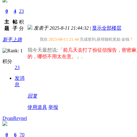
0
4
23
主
帖
积
发表于 2025-8-11 21:44:32
|
显示全部楼层
题
子
分
新手上路
我在
2025-08-11 21:44
完成签到,获得随机奖励
金钱
7
我今天最想说:「
前几天去打了份征信报告，密密麻
的，哪些不用太在意。​
」.
积分
23
发消
息
回复
使用道具
举报
DyanReynel
0
6
70