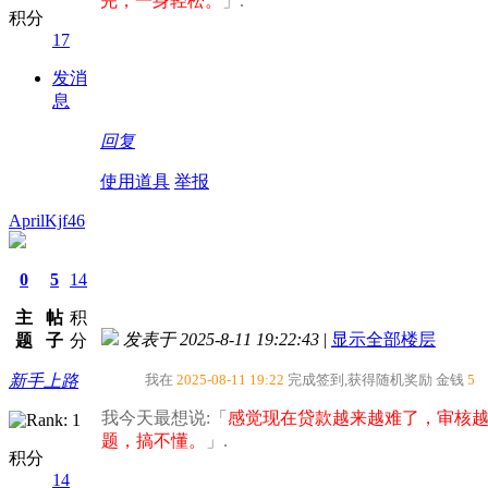
完，一身轻松。​
」.
积分
17
发消
息
回复
使用道具
举报
AprilKjf46
0
5
14
主
帖
积
发表于 2025-8-11 19:22:43
|
显示全部楼层
题
子
分
新手上路
我在
2025-08-11 19:22
完成签到,获得随机奖励
金钱
5
我今天最想说:「
感觉现在贷款越来越难了，审核
题，搞不懂。​
」.
积分
14