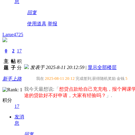
息
回复
使用道具
举报
Larue4725
0
2
17
主
帖
积
发表于 2025-8-11 20:12:59
|
显示全部楼层
题
子
分
新手上路
我在
2025-08-11 20:12
完成签到,获得随机奖励
金钱
5
我今天最想说:「
想贷点款给自己充充电，报个网课
途的贷款好不好申请，大家有经验吗？​
」.
积分
17
发消
息
回复