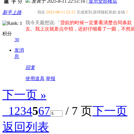
发表于 2025-8-11 22:51:16
|
显示全部楼层
题
子
分
新手上路
我在
2025-08-11 22:51
完成签到,获得随机奖励
金钱
7
我今天最想说:「
贷款的时候一定要看清楚合同条款
去。我上次就差点中招，还好仔细看了一眼，不然就
积分
30
发消
息
回复
使用道具
举报
下一页 »
1
2
3
4
5
6
7
/ 7 页
下一页
返回列表