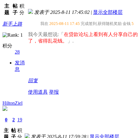
主
帖
积
发表于 2025-8-11 17:45:02
|
显示全部楼层
题
子
分
新手上路
我在
2025-08-11 17:45
完成签到,获得随机奖励
金钱
5
我今天最想说:「
在贷款论坛上看到有人分享自己的
了，省得乱花钱。​
」.
积分
28
发消
息
回复
使用道具
举报
HiltonZiel
0
2
19
主
帖
积
发表于 2025-8-11 17:59:28
|
显示全部楼层
题
子
分