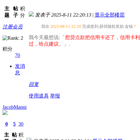
主
帖
积
发表于 2025-8-11 22:20:13
|
显示全部楼层
题
子
分
注册会员
我在
2025-08-11 22:20
完成签到,获得随机奖励
金钱
7
我今天最想说:「
想贷点款把信用卡还了，信用卡利
过，给点建议。​
」.
积分
70
发消
息
回复
使用道具
举报
JacobManni
0
5
30
主
帖
积