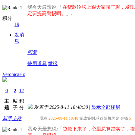
我今天最想说:「
在贷款论坛上跟大家聊了聊，发现
定要提高警惕啊。​
」.
积分
19
发消
息
回复
使用道具
举报
VeronicaHo
0
2
17
主
帖
积
发表于 2025-8-11 18:48:30
|
显示全部楼层
题
子
分
新手上路
我在
2025-08-11 18:48
完成签到,获得随机奖励
金钱
5
我今天最想说:「
贷款下来了，心里总算踏实了，接