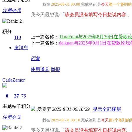
我在
2025-08-31 00:00
完成签到,是
今天
第一个签到的
注册会员
我今天最想说:「
该会员没有填写今日想说内容.
」
积分
上一篇名称：
TiaraFrant与2025年8月30日
110
下一篇名称：
daikuan与2025年9月1日在贷款
发消息
回复
使用道具
举报
CarlaZamor
0
37
76
主题
帖子
积分
发表于 2025-8-31 00:10:29
|
显示全部楼层
注册会员
我在
2025-08-31 00:10
完成签到,是
今天
第2个签到的
我今天最想说:「
该会员没有填写今日想说内容.
」