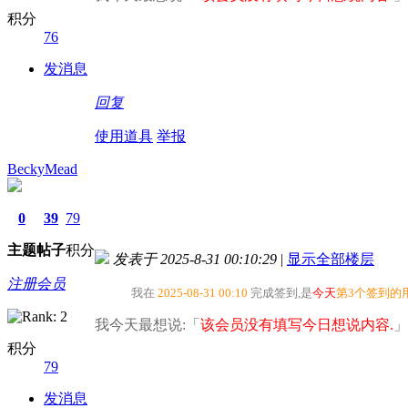
积分
76
发消息
回复
使用道具
举报
BeckyMead
0
39
79
主题
帖子
积分
发表于 2025-8-31 00:10:29
|
显示全部楼层
注册会员
我在
2025-08-31 00:10
完成签到,是
今天
第3个签到的
我今天最想说:「
该会员没有填写今日想说内容.
」
积分
79
发消息