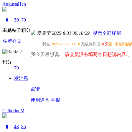
AugustaHen
0
39
79
主题
帖子
积分
发表于 2025-8-31 00:10:29
|
显示全部楼层
注册会员
我在
2025-08-31 00:10
完成签到,是
今天
第5个签到的
我今天最想说:「
该会员没有填写今日想说内容.
」
积分
79
发消息
回复
使用道具
举报
CatherineM
0
43
85