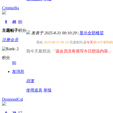
CristineBa
0
40
80
主题
帖子
积分
发表于 2025-8-31 00:10:29
|
显示全部楼层
注册会员
我在
2025-08-31 00:10
完成签到,是
今天
第10个签到
我今天最想说:「
该会员没有填写今日想说内容.
」
积分
80
发消息
回复
使用道具
举报
DesmondCal
0
28
57